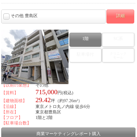
その他 豊島区
詳細
1階
SC系
クリニック
駐車場付
モール
図面番号：434678
【以前の業態】
その他
715,000
【賃料】
円(税込)
29.42
【建物面積】
坪（約97.26m²）
【沿線】
東京メトロ丸ノ内線 徒歩6分
【所在】
東京都豊島区
【フロア】
1階と2階
【駐車場台数】
商業マーケティングレポート購入