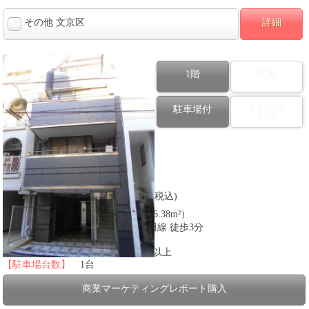
その他 文京区
詳細
1階
SC系
クリニック
駐車場付
モール
図面番号：434650
【以前の業態】
その他
2,200,000
【賃料】
円(税込)
92.68
【建物面積】
坪（約306.38m²）
【沿線】
東京メトロ千代田線 徒歩3分
【所在】
東京都文京区
【フロア】
1階含む３フロア以上
【駐車場台数】
1台
商業マーケティングレポート購入