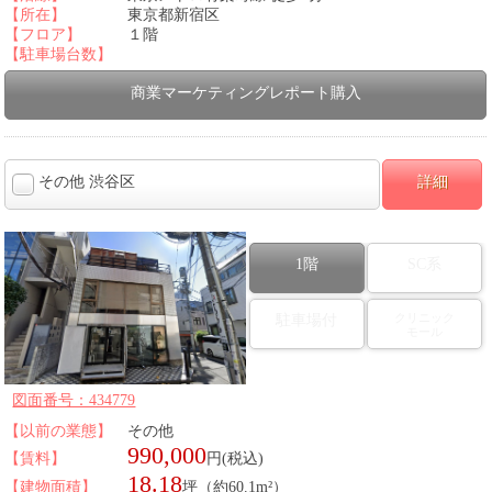
【所在】
東京都新宿区
【フロア】
１階
【駐車場台数】
商業マーケティングレポート購入
その他 渋谷区
詳細
1階
SC系
クリニック
駐車場付
モール
図面番号：434779
【以前の業態】
その他
990,000
【賃料】
円(税込)
18.18
【建物面積】
坪（約60.1m²）