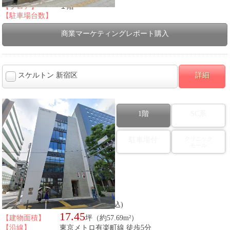
【フロア】
１階
【駐車場台数】
商業マーケティングレポート購入
スケルトン 新宿区
詳細
1階
SC系
クリニック
駐車場付
モール
図面番号：434778
【以前の業態】
スケルトン
748,000
【賃料】
円(税込)
17.45
【建物面積】
坪（約57.69m²）
【沿線】
東京メトロ有楽町線 徒歩5分