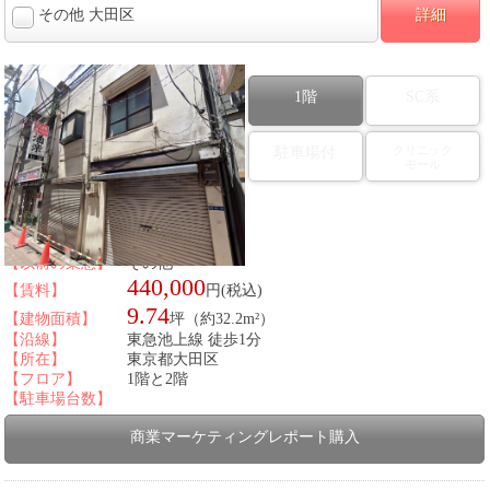
その他 大田区
詳細
1階
SC系
クリニック
駐車場付
モール
図面番号：434763
【以前の業態】
その他
440,000
【賃料】
円(税込)
9.74
【建物面積】
坪（約32.2m²）
【沿線】
東急池上線 徒歩1分
【所在】
東京都大田区
【フロア】
1階と2階
【駐車場台数】
商業マーケティングレポート購入