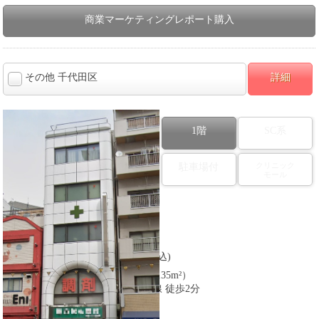
商業マーケティングレポート購入
その他 千代田区
詳細
1階
SC系
クリニック
駐車場付
モール
図面番号：434756
【以前の業態】
その他
452,628
【賃料】
円(税込)
15.23
【建物面積】
坪（約50.35m²）
【沿線】
東京メトロ東西線 徒歩2分
【所在】
東京都千代田区
【フロア】
1階と地下１階