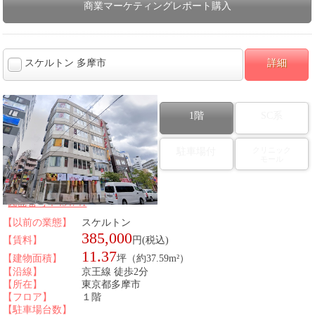
商業マーケティングレポート購入
スケルトン 多摩市
詳細
1階
SC系
クリニック
駐車場付
モール
図面番号：434741
【以前の業態】
スケルトン
385,000
【賃料】
円(税込)
11.37
【建物面積】
坪（約37.59m²）
【沿線】
京王線 徒歩2分
【所在】
東京都多摩市
【フロア】
１階
【駐車場台数】