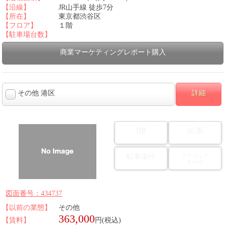
【沿線】
JR山手線 徒歩7分
【所在】
東京都渋谷区
【フロア】
１階
【駐車場台数】
商業マーケティングレポート購入
その他 港区
詳細
1階
SC系
クリニック
駐車場付
モール
図面番号：434737
【以前の業態】
その他
363,000
【賃料】
円(税込)