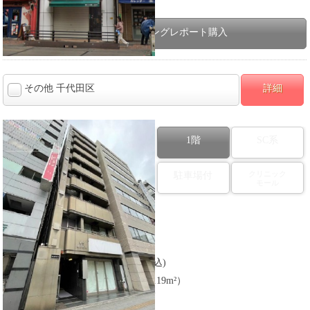
【駐車場台数】
商業マーケティングレポート購入
その他 千代田区
詳細
1階
SC系
クリニック
駐車場付
モール
図面番号：434769
【以前の業態】
その他
928,200
【賃料】
円(税込)
11.25
【建物面積】
坪（約37.19m²）
【沿線】
JR山手線 徒歩1分
【所在】
東京都千代田区