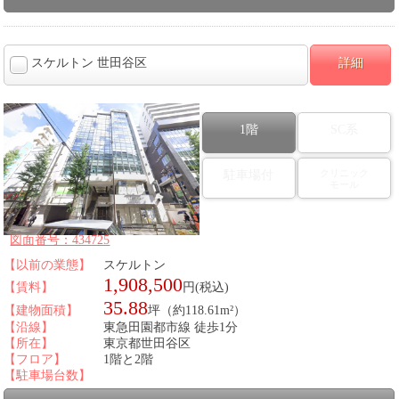
スケルトン 世田谷区
詳細
1階
SC系
クリニック
駐車場付
モール
図面番号：434725
【以前の業態】
スケルトン
1,908,500
【賃料】
円(税込)
35.88
【建物面積】
坪（約118.61m²）
【沿線】
東急田園都市線 徒歩1分
【所在】
東京都世田谷区
【フロア】
1階と2階
【駐車場台数】