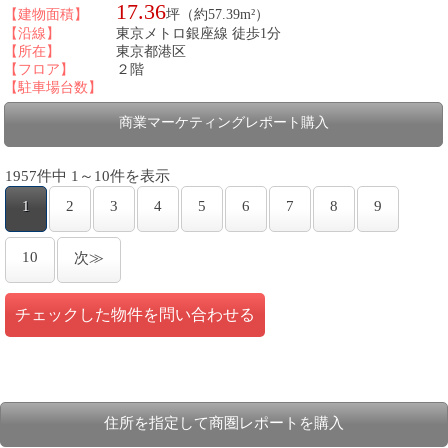
17.36
【建物面積】
坪（約57.39m²）
【沿線】
東京メトロ銀座線 徒歩1分
【所在】
東京都港区
【フロア】
２階
【駐車場台数】
商業マーケティングレポート購入
1957件中 1～10件を表示
1
2
3
4
5
6
7
8
9
10
次≫
住所を指定して商圏レポートを購入