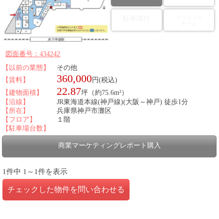
クリニック
駐車場付
モール
図面番号：434242
【以前の業態】
その他
360,000
【賃料】
円(税込)
22.87
【建物面積】
坪（約75.6m²）
【沿線】
JR東海道本線(神戸線)(大阪～神戸) 徒歩1分
【所在】
兵庫県神戸市灘区
【フロア】
１階
【駐車場台数】
商業マーケティングレポート購入
1件中 1～1件を表示