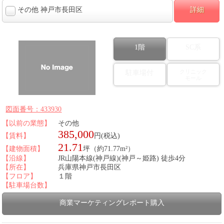
その他 神戸市長田区
詳細
1階
SC系
クリニック
駐車場付
モール
図面番号：433930
【以前の業態】
その他
385,000
【賃料】
円(税込)
21.71
【建物面積】
坪（約71.77m²）
【沿線】
JR山陽本線(神戸線)(神戸～姫路) 徒歩4分
【所在】
兵庫県神戸市長田区
【フロア】
１階
【駐車場台数】
商業マーケティングレポート購入