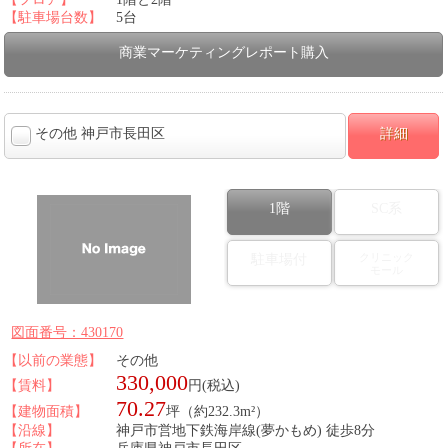
【駐車場台数】
5台
商業マーケティングレポート購入
その他 神戸市長田区
詳細
1階
SC系
クリニック
駐車場付
モール
図面番号：430170
【以前の業態】
その他
330,000
【賃料】
円(税込)
70.27
【建物面積】
坪（約232.3m²）
【沿線】
神戸市営地下鉄海岸線(夢かもめ) 徒歩8分