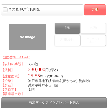
その他 神戸市長田区
詳細
1階
SC系
クリニック
駐車場付
モール
図面番号：433242
【以前の業態】
その他
330,000
【賃料】
円(税込)
25.55
【建物面積】
坪（約84.46m²）
【沿線】
神戸市営地下鉄海岸線(夢かもめ) 徒歩5分
【所在】
兵庫県神戸市長田区
【フロア】
１階
【駐車場台数】
商業マーケティングレポート購入