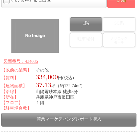
その他 神戸市長田区
詳細
1階
SC系
クリニック
駐車場付
モール
図面番号：434086
【以前の業態】
その他
334,000
【賃料】
円(税込)
37.13
【建物面積】
坪（約122.74m²）
【沿線】
山陽電鉄本線 徒歩3分
【所在】
兵庫県神戸市長田区
【フロア】
１階
【駐車場台数】
商業マーケティングレポート購入