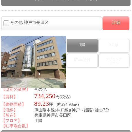
その他 神戸市長田区
詳細
1階
SC系
クリニック
駐車場付
モール
図面番号：432590
【以前の業態】
その他
734,250
【賃料】
円(税込)
89.23
【建物面積】
坪（約294.98m²）
【沿線】
JR山陽本線(神戸線)(神戸～姫路) 徒歩7分
【所在】
兵庫県神戸市長田区
【フロア】
１階
【駐車場台数】