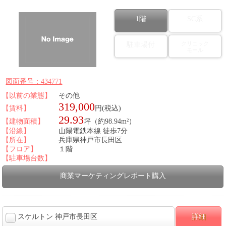
1階
SC系
クリニック
駐車場付
モール
図面番号：434771
【以前の業態】
その他
319,000
【賃料】
円(税込)
29.93
【建物面積】
坪（約98.94m²）
【沿線】
山陽電鉄本線 徒歩7分
【所在】
兵庫県神戸市長田区
【フロア】
１階
【駐車場台数】
商業マーケティングレポート購入
スケルトン 神戸市長田区
詳細