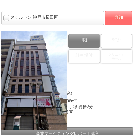
スケルトン 神戸市長田区
詳細
1階
SC系
クリニック
駐車場付
モール
図面番号：432985
【以前の業態】
スケルトン
807,510
【賃料】
円(税込)
73.2
【建物面積】
坪（約241.98m²）
【沿線】
神戸市営地下鉄山手線 徒歩2分
【所在】
兵庫県神戸市長田区
【フロア】
１階
【駐車場台数】
商業マーケティングレポート購入