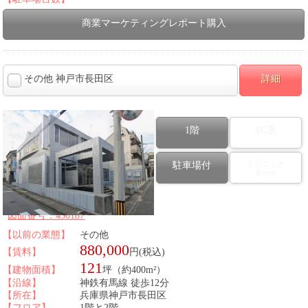
商業マーケティングレポート購入
その他 神戸市長田区
詳細
1階
SC系
クリニック
駐車場付
モール
図面番号：430187
【以前の業態】
その他
880,000
【賃料】
円(税込)
121
【建物面積】
坪（約400m²）
【沿線】
神鉄有馬線 徒歩12分
【所在】
兵庫県神戸市長田区
【フロア】
1階と2階