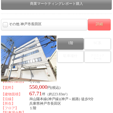
商業マーケティングレポート購入
その他 神戸市長田区
詳細
1階
SC系
クリニック
駐車場付
モール
図面番号：431526
【以前の業態】
その他
550,000
【賃料】
円(税込)
67.71
【建物面積】
坪（約223.83m²）
【沿線】
JR山陽本線(神戸線)(神戸～姫路) 徒歩9分
【所在】
兵庫県神戸市長田区
【フロア】
１階
【駐車場台数】