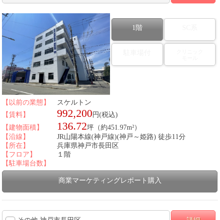
1階
SC系
クリニック
駐車場付
モール
図面番号：434593
【以前の業態】
スケルトン
992,200
【賃料】
円(税込)
136.72
【建物面積】
坪（約451.97m²）
【沿線】
JR山陽本線(神戸線)(神戸～姫路) 徒歩11分
【所在】
兵庫県神戸市長田区
【フロア】
１階
【駐車場台数】
商業マーケティングレポート購入