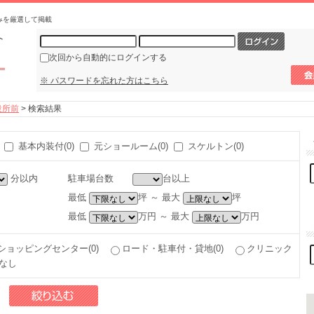
みを厳選して掲載
次回から自動的にログインする
※ パスワードを忘れた方はこちら
役所前
> 検索結果
基本内装付(0)
元ショールーム(0)
スケルトン(0)
分以内
駐車場台数
台以上
最低
坪 ～ 最大
坪
最低
万円 ～ 最大
万円
ショッピングセンター(0)
ロード・駐車付・貸地(0)
クリニック
なし