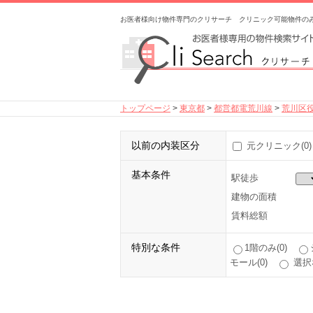
お医者様向け物件専門のクリサーチ クリニック可能物件の
トップページ
>
東京都
>
都営都電荒川線
>
荒川区
以前の内装区分
元クリニック(0)
基本条件
駅徒歩
建物の面積
賃料総額
特別な条件
1階のみ(0)
モール(0)
選択